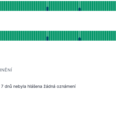
E PŘED 90 DNY
by provozuschopnosti pro undefined
E PŘED 90 DNY
RNĚNÍ
 7 dnů nebyla hlášena žádná oznámení