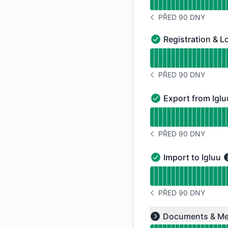
PŘED 90 DNY
VŠIMNĚTE SI HISTORI
Registration & L
Registration & Login
Přečtěte si graf do
PŘED 90 DNY
VŠIMNĚTE SI HISTORI
Export from Iglu
Export from Igluu to
Přečtěte si graf do
PŘED 90 DNY
VŠIMNĚTE SI HISTORI
Import to Igluu
Import to Igluu - Fu
Přečtěte si graf do
PŘED 90 DNY
VŠIMNĚTE SI HISTORI
Přečtěte si graf do
Documents & Me
Expand group