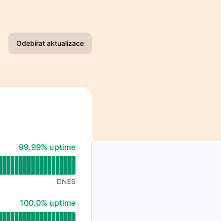
Odebírat aktualizace
E-mail
Slack
Microsoft Teams
100% - uptime
99.99% uptime
Google Chat
Webhook
DNES
RSS
100% - uptime
100.0% uptime
Atom