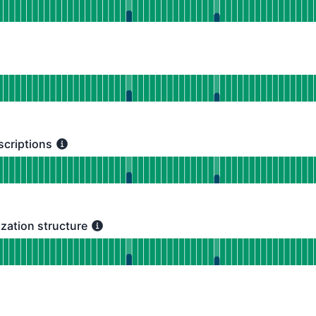
E PŘED 90 DNY
by provozuschopnosti pro Fincheck
E PŘED 90 DNY
criptions
ptions - Funkční
by provozuschopnosti pro Payments & Subscriptions
E PŘED 90 DNY
zation structure
ion structure - Funkční
by provozuschopnosti pro Closing & Organization structure
E PŘED 90 DNY
by provozuschopnosti pro undefined