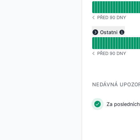
PŘED 90 DNY
VŠIMNĚTE SI HISTORI
Přečtěte si graf do
Ostatni
Expand group
PŘED 90 DNY
VŠIMNĚTE SI HISTORI
NEDÁVNÁ UPOZO
Za posledních