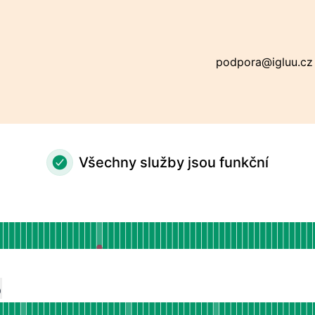
podpora@igluu.cz
Všechny služby jsou funkční
kční
by provozuschopnosti pro Igluu Website
E PŘED 90 DNY
by provozuschopnosti pro undefined